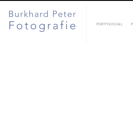
GRUNDGESETZ
PORTFOLIO | ALL
P
Vor 75 Jahren trat das Grundgesetz der
Bundesrepublik Deutschland in Kraft.
Aufnahmen der Originalniederschrift
vom Mai 1949. Das Original liegt
verschlossen im Reichstagsgebäude und
ich konnte anläßlich einer Publikation
des Bundespresseamts zum Jahrestag
Fotos dieser Ausgabe machen.
Presse- und Informationsamt der
Bundesregierung